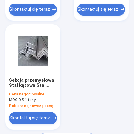
Rura z niklu miedzianego
ciągniona na zimno
Skontaktuj się teraz
Skontaktuj się teraz
Płyta ze stali nierdzewnej
Pręty ze stali nierdzewnej
Uszczelka spiralna
Sekcja przemysłowa
Stal kątowa Stal
nierdzewna 304
Cena:
negocjowalne
Polerowana pręta
MOQ:
0,5-1 tony
aniołowa
Pobierz najnowszą cenę
Skontaktuj się teraz