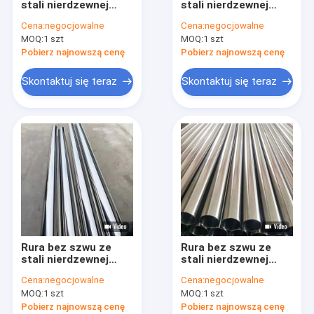
stali nierdzewnej
stali nierdzewnej
Zaślepka do rur ze stali nierdzewnej
ASTM A312 klasa
ASTM A312 TP316L
Cena:
negocjowalne
Cena:
negocjowalne
304/316L Rura bez
Przemysłowa rura
MOQ:
Rura ze stali nierdzewnej Duplex
1 szt
MOQ:
1 szt
szwu SCH40 SCH80
bez szwu odporna na
korozję
Pobierz najnowszą cenę
Pobierz najnowszą cenę
Końcówki ze stali nierdzewnej
Skontaktuj się teraz
Skontaktuj się teraz
Kształtki rurowe kute
Kute stalowe kołnierze
Rura ze stali węglowej API
Rura ze stali nierdzewnej bez szwu
Rura spawana ze stali nierdzewnej
Rura bez szwu ze
Rura bez szwu ze
Rura ze stopu niklu
stali nierdzewnej
stali nierdzewnej
ASTM A312 304 304L
ASTM A312 TP304 /
Cena:
negocjowalne
Cena:
negocjowalne
316 316L Rura bez
TP316L
Hastelloy Pipe
MOQ:
1 szt
MOQ:
1 szt
szwu SCH40 Rura
Harmonogram 40
przemysłowa
Rura bez szwu
Pobierz najnowszą cenę
Pobierz najnowszą cenę