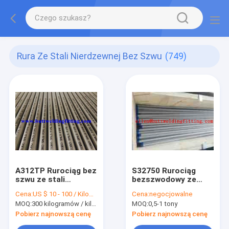
Rura Ze Stali Nierdzewnej Bez Szwu
(749)
A312TP Rurociąg bez
S32750 Rurociąg
szwu ze stali
bezszwodowy ze
nierdzewnej
stali nierdzewnej
Cena:
US $ 10 - 100 / Kilogram
Cena:
negocjowalne
MOQ:
300 kilogramów / kilogramy
MOQ:
0,5-1 tony
Pobierz najnowszą cenę
Pobierz najnowszą cenę