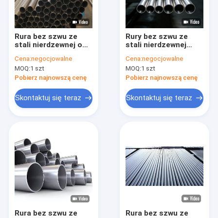
Wycieczka po fabryce
Kontrola jakości
Rura bez szwu ze
Rury bez szwu ze
stali nierdzewnej o
stali nierdzewnej
Skontaktuj się z nami
niestandardowej
trawione i wyżarzane
Cena:
negocjowalne
Cena:
negocjowalne
długości ASTM A312
ASTM A312 TP316L
MOQ:
1 szt
MOQ:
1 szt
304 / 304L Rura
SCH40 Rura odporna
Aktualności
stalowa bez szwu ze
na korozję
Pobierz najnowszą cenę
Pobierz najnowszą cenę
skośnym końcem
Poprosić o wycenę
Skontaktuj się teraz
Skontaktuj się teraz
Złączki do spawania doczołowego
Łokieć ze stali nierdzewnej
Trójnik ze stali nierdzewnej
Reduktor ze stali nierdzewnej
Rura bez szwu ze
Rura bez szwu ze