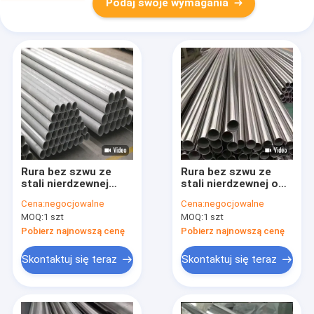
Podaj swoje wymagania
Rura bez szwu ze
Rura bez szwu ze
stali nierdzewnej
stali nierdzewnej o
304/316L podwójnej
grubych ściankach
Cena:
negocjowalne
Cena:
negocjowalne
klasy ASTM A312
ASTM A312 TP316L
MOQ:
1 szt
MOQ:
1 szt
SCH10-80 Dostawa
Rura bez szwu o
fabrycznie
dużej średnicy
Pobierz najnowszą cenę
Pobierz najnowszą cenę
Skontaktuj się teraz
Skontaktuj się teraz