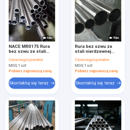
NACE MR0175 Rura
Rura bez szwu ze
bez szwu ze stali
stali nierdzewnej
nierdzewnej 316L
ASTM A213 TP304 /
Cena:
negocjowalne
Cena:
negocjowalne
Rura bez szwu
TP316L Jasna,
MOQ:
1 szt
MOQ:
1 szt
SCH80 Rura dla
wyżarzana rura bez
przemysłu
szwu do wymiennika
Pobierz najnowszą cenę
Pobierz najnowszą cenę
naftowego i
ciepła
gazowego
Skontaktuj się teraz
Skontaktuj się teraz
Dom
Produkty
O nas