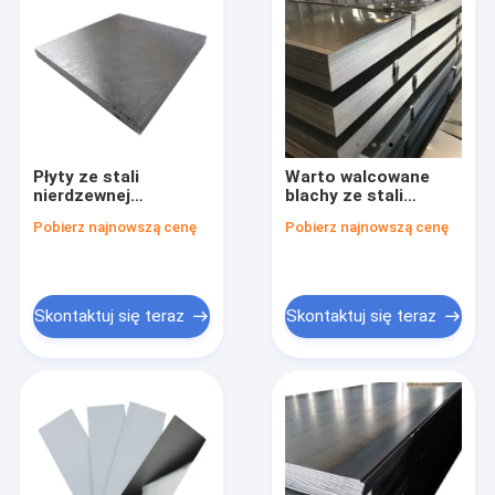
Płyty ze stali
Warto walcowane
nierdzewnej
blachy ze stali
budowlanej z
nierdzewnej do
Pobierz najnowszą cenę
Pobierz najnowszą cenę
technologią
trwałych materiałów
walcowania na
budowlanych
gorąco Termin
płatności T/T
Skontaktuj się teraz
Skontaktuj się teraz
Dom
Produkty
O nas