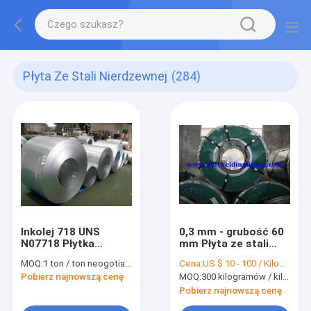
Płyta Ze Stali Nierdzewnej
(284)
Inkolej 718 UNS
0,3 mm - grubość 60
N07718 Płytka
mm Płyta ze stali
stalowa
nierdzewnej
MOQ:
1 ton / ton neogotiation Zamówienie próbne
Cena:
US $ 10 - 100 / Kilogram
Pobierz najnowszą cenę
MOQ:
300 kilogramów / kilogramy
Pobierz najnowszą cenę