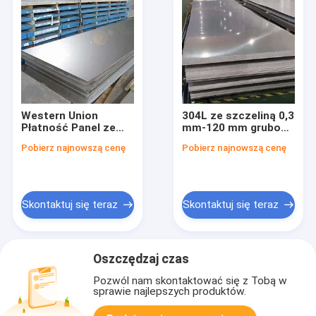
Western Union
304L ze szczeliną 0,3
Płatność Panel ze
mm-120 mm grubość
stali nierdzewnej z
Płytka ze stali
Pobierz najnowszą cenę
Pobierz najnowszą cenę
technologią
nierdzewnej
walcowania na
gorąco
Skontaktuj się teraz
Skontaktuj się teraz
Oszczędzaj czas
Pozwól nam skontaktować się z Tobą w
sprawie najlepszych produktów.