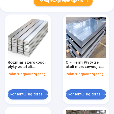
Podaj swoje wymagania
Rozmiar szerokości
CIF Term Płyty ze
płyty ze stali
stali nierdzewnej z
nierdzewnej ASTM
normą ASTM dla
Pobierz najnowszą cenę
Pobierz najnowszą cenę
1000 mm-2000 mm
mocnych i
HL
elastycznych
konstrukcji
Skontaktuj się teraz
Skontaktuj się teraz