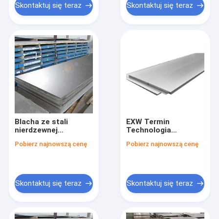
Skontaktuj się teraz
Skontaktuj się teraz
Blacha ze stali
EXW Termin
nierdzewnej
Technologia
walcowanej na zimno
walcowana na zimno
Pobierz najnowszą cenę
Pobierz najnowszą cenę
w technologii 0,3
0,3 mm-120 mm
mm-120 mm
Grubość płyty ze
grubości
stali nierdzewnej
Skontaktuj się teraz
Skontaktuj się teraz