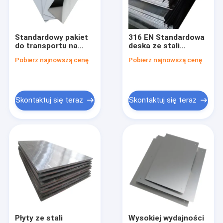
Wycieczka po fabryce
Kontrola jakości
Standardowy pakiet
316 EN Standardowa
do transportu na
deska ze stali
Skontaktuj się z nami
morzu do wywozu
nierdzewnej do
Pobierz najnowszą cenę
Pobierz najnowszą cenę
Płyty ze stali
rusztowania
nierdzewnej Western
budowlanych
Aktualności
Union Termin
płatności
Poprosić o wycenę
Skontaktuj się teraz
Skontaktuj się teraz
Złączki do spawania doczołowego
Łokieć ze stali nierdzewnej
Trójnik ze stali nierdzewnej
Reduktor ze stali nierdzewnej
Płyty ze stali
Wysokiej wydajności