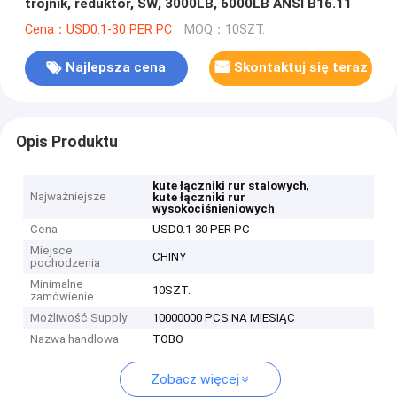
trójnik, reduktor, SW, 3000LB, 6000LB ANSI B16.11
Cena：USD0.1-30 PER PC
MOQ：10SZT.
Najlepsza cena
Skontaktuj się teraz
Opis Produktu
,
kute łączniki rur stalowych
Najważniejsze
kute łączniki rur
wysokociśnieniowych
Cena
USD0.1-30 PER PC
Miejsce
CHINY
pochodzenia
Minimalne
10SZT.
zamówienie
Możliwość Supply
10000000 PCS NA MIESIĄC
Nazwa handlowa
TOBO
Zobacz więcej