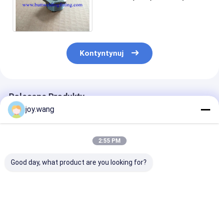
trójnik, reduktor, SW, 3000LB,
6000LB ANSI B16.11
Kontyntynuj
Polecane Produkty
joy.wang
2:55 PM
Good day, what product are you looking for?
Wyroby i aparatura
Trójnik
Złączki rurowe
do produkcji
równoprzelotowy
dostępne w ró
wyrobów z tworzyw
chemiczny
rozmiarach i
sztucznych, z
ocynkowany kuty do
specyfikacjach