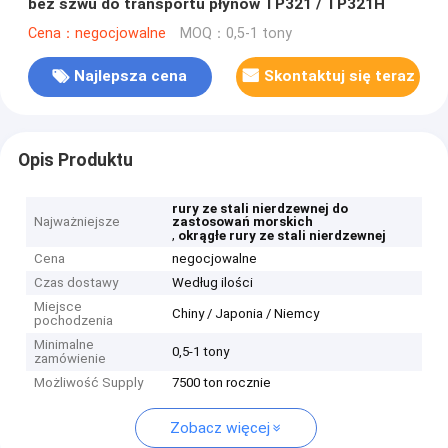
bez szwu do transportu płynów TP321 / TP321H
Cena：negocjowalne
MOQ：0,5-1 tony
Najlepsza cena
Skontaktuj się teraz
Opis Produktu
rury ze stali nierdzewnej do
Najważniejsze
zastosowań morskich
,
okrągłe rury ze stali nierdzewnej
Cena
negocjowalne
Czas dostawy
Według ilości
Miejsce
Chiny / Japonia / Niemcy
pochodzenia
Minimalne
0,5-1 tony
zamówienie
Możliwość Supply
7500 ton rocznie
Zobacz więcej