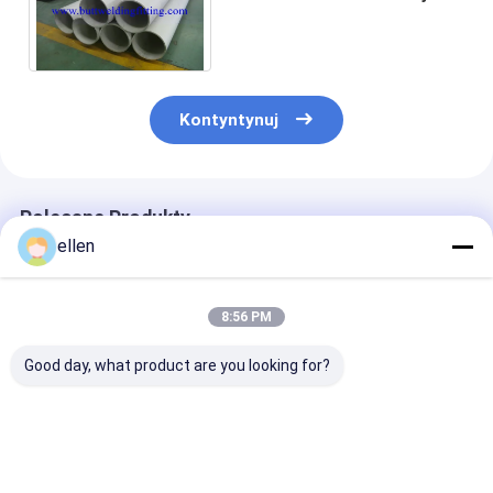
szwu do transportu płynów
TP321 / TP321H
Kontyntynuj
Polecane Produkty
ellen
8:56 PM
Good day, what product are you looking for?
Rura bez szwu ze
Rura bez szwu ze
NACE MR0175 
stali nierdzewnej
stali nierdzewnej o
bez szwu ze st
304/316L podwójnej
grubych ściankach
nierdzewnej 3
klasy ASTM A312
ASTM A312 TP316L
Rura bez szwu