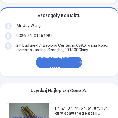
Szczegóły Kontaktu
Mr. Joy Wang
0086-21-31261985
2F, budynek 7, Baolong Center, nr.689,Xiwang Road,
dzielnica Jiading, Szanghaj,201800Chiny.
Skontaktuj się
teraz
Uzyskaj Najlepszą Cenę Za
1 ", 2", 3 ", 4", 5 ", 6", 8 ", 10"
Rury spawane ze stali