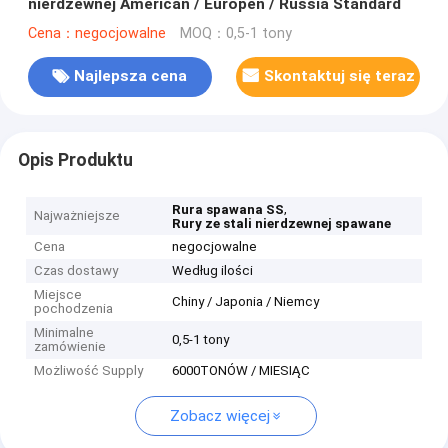
nierdzewnej American / Europen / Russia Standard
Cena：negocjowalne
MOQ：0,5-1 tony
Najlepsza cena
Skontaktuj się teraz
Opis Produktu
,
Rura spawana SS
Najważniejsze
Rury ze stali nierdzewnej spawane
Cena
negocjowalne
Czas dostawy
Według ilości
Miejsce
Chiny / Japonia / Niemcy
pochodzenia
Minimalne
0,5-1 tony
zamówienie
Możliwość Supply
6000TONÓW / MIESIĄC
Zobacz więcej