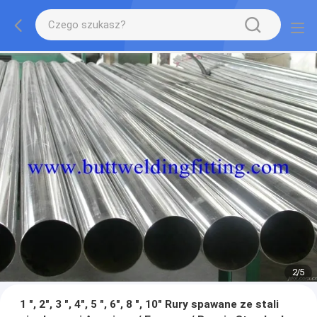
2
/
5
1 ", 2", 3 ", 4", 5 ", 6", 8 ", 10" Rury spawane ze stali